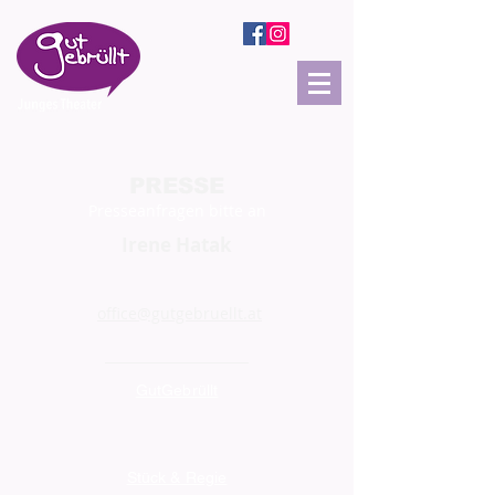
PRESSE
Presseanfragen bitte an
Irene Hatak
office@gutgebruellt.at
GutGebrüllt
Stück & Regie