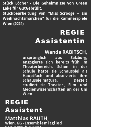
Stück Löcher - Die Geheimnisse von Green
Lake für GutGebrüllt.
Stückbearbeitung von "
Miss Scrooge – Ein
Weih­nachts­märchen" für die Kammerspiele
Wien (2024)
REGIE
Assistentin
Wanda RABITSCH,
ursprünglich aus Salzburg,
engagierte sich bereits früh im
Theaterbereich. Schon in der
Schule hatte sie Schauspiel als
Hauptfach und absolvierte ihre
Schauspielmatura. Derzeit
studiert sie Theater-, Film- und
Medienwissenschaften an der Uni
Wien.
REGIE
Assistent
Matthias RAUTH
,
Wien.
GG - Ense
mblemitglied