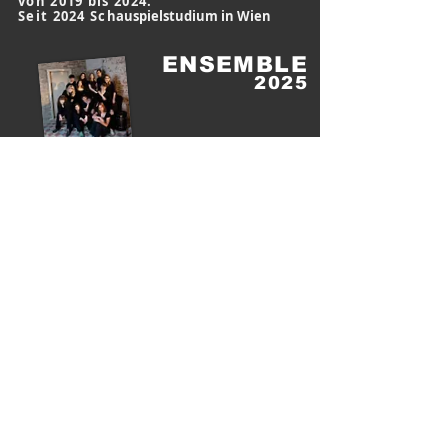
von 2019 bis 2024.
Seit 2024 Sc
hauspielstudium in Wien
ENSEMBLE
2025
Minna BRANDL | Johannes BRAND
Oskar ENGELMAYER | Josephine GAHLEITHNER
Varvara
GREBENSHIKOVA | Amelie KRISPER
Christina LIER |
Michael NES
Leonie QUALTINGER | Kaija SLUPETZKY
Emelie STANGL | Niklas WOLF
DIE TERMINE
Kartenbestellung